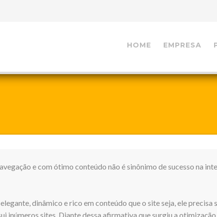
HOME
EMPRESA
navegação e com ótimo conteúdo não é sinônimo de sucesso na inte
elegante, dinâmico e rico em conteúdo que o site seja, ele precisa 
sui inúmeros sites. Diante dessa afirmativa que surgiu a otimização