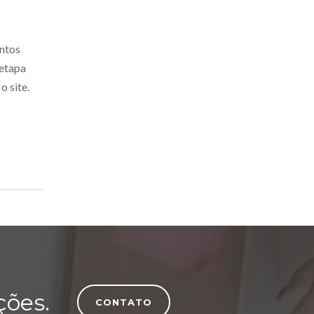
ontos
 etapa
o site.
ções.
CONTATO